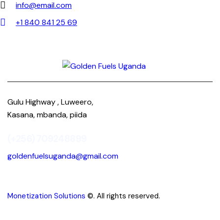
info@email.com
+1 840 841 25 69
Gulu Highway , Luweero,
Kasana, mbanda, piida
(+256) 709248899
goldenfuelsuganda@gmail.com
Monetization Solutions
©. All rights reserved.