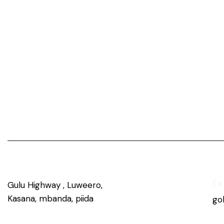
(+
Gulu Highway , Luweero,
Kasana, mbanda, piida
go