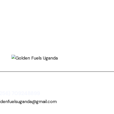
256) 709248899
ldenfuelsuganda@gmail.com