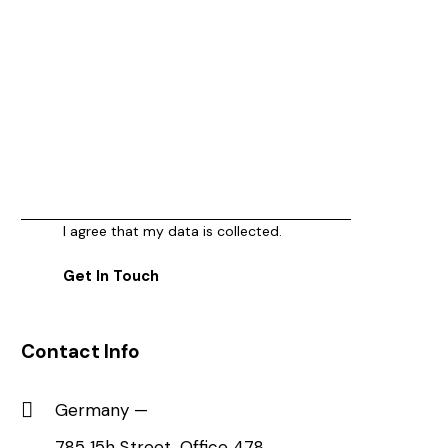
I agree that my data is
collected
.
Contact Info
Germany —
785 15h Street, Office 478