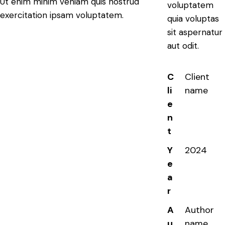
Ut enim minim veniam quis nostrud
voluptatem
exercitation ipsam voluptatem.
quia voluptas
sit aspernatur
aut odit.
C
Client
li
name
e
n
t
Y
2024
e
a
r
A
Author
u
name