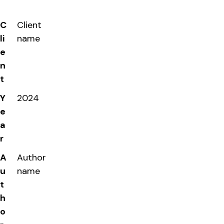
C
Client
li
name
e
n
t
Y
2024
e
a
r
A
Author
u
name
t
h
o