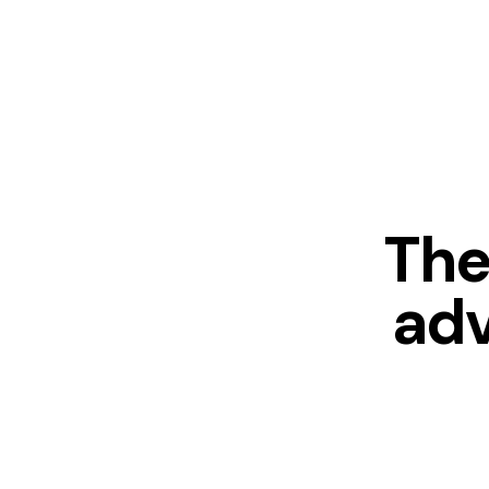
The
adv