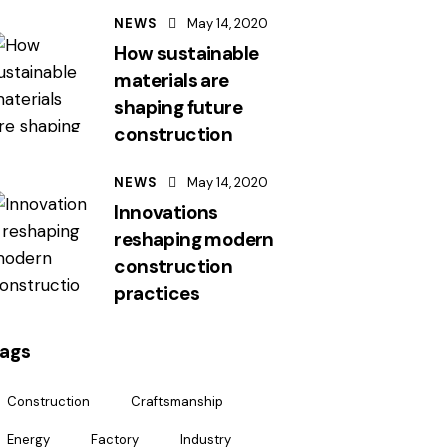
NEWS
May 14, 2020
How sustainable
materials are
shaping future
construction
NEWS
May 14, 2020
Innovations
reshaping modern
construction
practices
ags
Construction
Craftsmanship
Energy
Factory
Industry